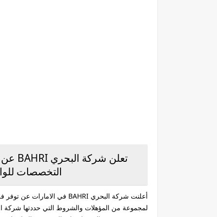
تعلن ش
التخصصات للواف
أعلنت شركة البحري BAHRI في ال