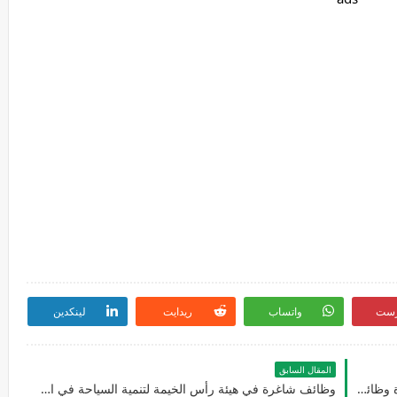
رست
واتساب
ريدايت
لينكدين
المقال السابق
تعلن شركة سيبكا للمعدات الإلكترونية عن توفر عدة وظائف شاغرة جديدة في العديد من التخصصات للوافدين والمقيمين في الامارات
وظائف شاغرة في هيئة رأس الخيمة لتنمية السياحة في الامارات لعام 2026