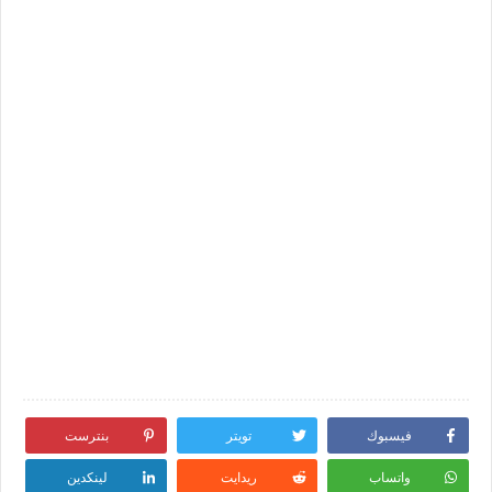
فيسبوك
تويتر
بنترست
واتساب
ريدايت
لينكدين