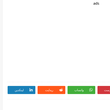
ads
رست
واتساب
ريدايت
لينكدين