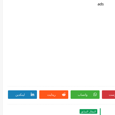
ads
رست
واتساب
ريدايت
لينكدين
المقال السابق