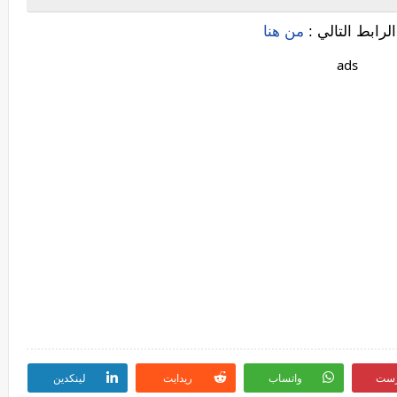
لرابط التالي :
من هنا
ads
رست
واتساب
ريدايت
لينكدين