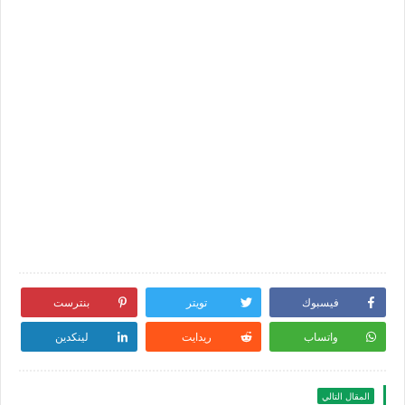
فيسبوك
تويتر
بنترست
واتساب
ريدايت
لينكدين
المقال التالي