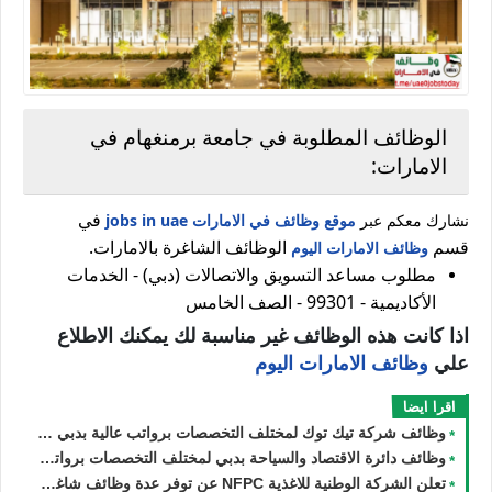
الوظائف المطلوبة في ‏جامعة برمنغهام في
الامارات:
في
نشارك معكم عبر
موقع وظائف في الامارات jobs in uae
قسم
الوظائف الشاغرة بالامارات.
وظائف الامارات اليوم
مطلوب مساعد التسويق والاتصالات (دبي) - الخدمات
الأكاديمية - 99301 - الصف الخامس
اذا كانت هذه الوظائف غير مناسبة لك يمكنك الاطلاع
علي
وظائف الامارات اليوم
اقرا ايضا
وظائف شركة تيك توك لمختلف التخصصات برواتب عالية بدبي في الامارات
وظائف دائرة الاقتصاد والسياحة بدبي لمختلف التخصصات برواتب عالية للرجال والنساء في الامارات
تعلن الشركة الوطنية للاغذية NFPC عن توفر عدة وظائف شاغرة جديدة في مختلف التخصصات في الامارات لعام 2026