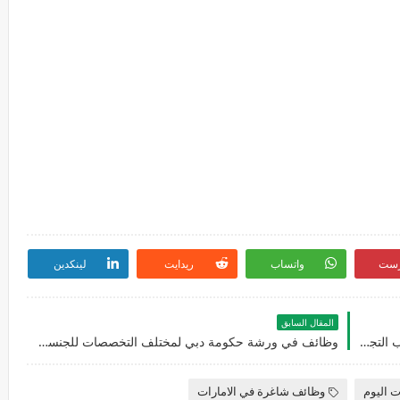
رست
واتساب
ريدايت
لينكدين
المقال السابق
وظائف شاغرة جديدة في الهيئة العامة لتنظيم الألعاب التجارية لمختلف التخصصات للجنسيين في أبوظبي
وظائف في ورشة حكومة دبي لمختلف التخصصات للجنسيين للوافدين والمقيمين براتب يصل الي 30,000 درهم
ت اليوم
وظائف شاغرة في الامارات