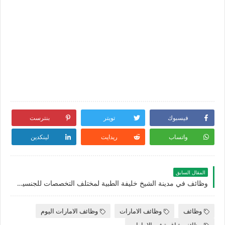
فيسبوك
تويتر
بنترست
واتساب
ريدايت
لينكدين
المقال السابق
وظائف في مدينة الشيخ خليفة الطبية لمختلف التخصصات للجنسيين للمواطنين والوافدين في عجمان لعام 2025
وظائف
وظائف الامارات
وظائف الامارات اليوم