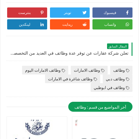
فيسبوك
تويتر
بنترست
واتساب
ريدايت
لينكدين
المقال السابق
تعلن شركة عقارات عن توفر عدة وظائف في العديد من التخصصات للجنسيين برواتب تبدا 10,000 درهم شهريا
وظائف
وظائف الامارات
وظائف الامارات اليوم
وظائف دبي
وظائف شاغرة في الامارات
وظائف في ابوظبي
أخر المواضيع من قسم : وظائف