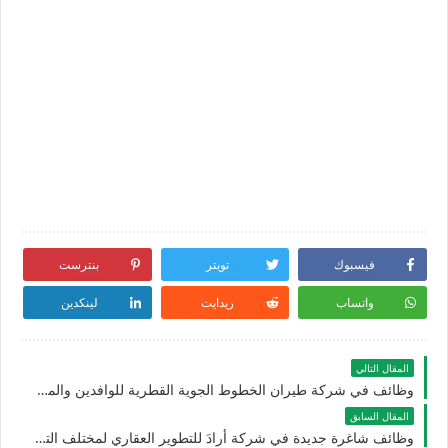
فيسبوك
تويتر
بنترست
واتساب
ريدايت
لينكدين
المقال التالي
وظائف في شركة طيران الخطوط الجوية القطرية للوافدين والمقيمين بالشارقة في الامارات
المقال السابق
وظائف شاغرة جديدة في شركة أرادَ للتطوير العقاري لمختلف التخصصات للوافدين والجنسيين في دبي والشارقة