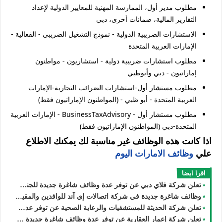
مطلوب مدير أول، الممارسة المهنية للمعايير الدولية لإعداد
التقارير المالية، ضمانات أخرى، دبي
الاستشارات الضريبية الدولية - نموذج التشغيل الضريبي - الفعالية -
الإمارات العربية المتحدة
مطلوب استشارات ضريبية دولية - استشاريون - مواطنون
إماراتيون - دبي وأبوظبي
مطلوب مستشار أول-استشارات الضرائب التجارية-الإمارات
العربية المتحدة - أبو ظبي - (المواطنون الإماراتيون فقط)
مطلوب مستشار أول - BusinessTaxAdvisory - الإمارات العربية
المتحدة-دبي (المواطنون الإماراتيون فقط)
اذا كانت هذه الوظائف غير مناسبة لك يمكنك الاطلاع
علي
وظائف الامارات اليوم
اقرا ايضا
تعلن شركة فلاي دبي عن توفر عدة وظائف شاغرة جديدة للجنسيين في العديد من التخصصات في الامارات
وظائف شاغرة جديدة في شركة اتصالات إي آند للوافدين والمقيمين والأجانب في الامارات لعام 2026
تعلن شركة الحديثة للمستشفيات والرعاية الصحية عن توفر عدة وظائف شاغرة جديدة في مختلف التخصصات في دبي وأبوظبي
تعلن شركة إعمار العقارية عن توفر عدة وظائف شاغرة جديدة في مختلف التخصصات في الامارات