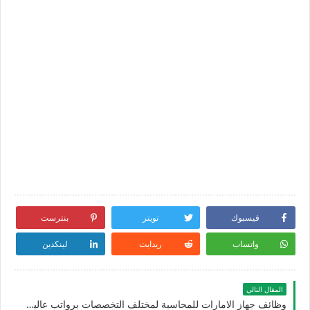
فيسبوك
تويتر
بنترست
واتساب
ريدايت
لينكدين
المقال التالي
وظائف جهاز الامارات للمحاسبة لمختلف التخصصات برواتب عالية للرجال والنساء في الامارات