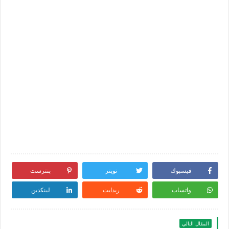
فيسبوك
تويتر
بنترست
واتساب
ريدايت
لينكدين
المقال التالي