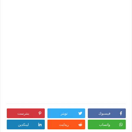
فيسبوك
تويتر
بنترست
واتساب
ريدايت
لينكدين