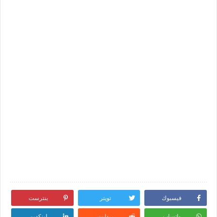
فيسبوك
تويتر
بنترست
واتساب
ريدايت
لينكدين