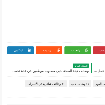
رست
واتساب
ريدايت
لينكدين
المقال السابق
شركة ابوظبي الوطنية للفنادق تعلن عن توفر فرص عمل في عدة تخصصات
وظائف هيئة الصحة بدبي مطلوب موظفين في عدة تخصصات للرجال والنساء
ت اليوم
وظائف دبي
وظائف شاغرة في الامارات