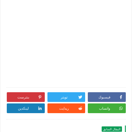
فيسبوك
تويتر
بنترست
واتساب
ريدايت
لينكدين
المقال السابق