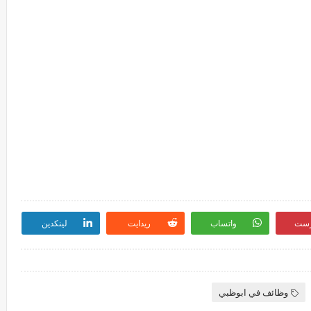
رست
واتساب
ريدايت
لينكدين
وظائف في ابوظبي