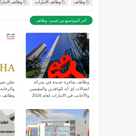
وظائف
وظائف الامارات
وظائف الامارا
أخر المواضيع من قسم : وظائف
وظائف شاغرة جديدة في شركة
تعلن شرك
اتصالات إي آند للوافدين والمقيمين
والرعاية
والأجانب في الامارات لعام 2026
وظائف ش
التخصصا