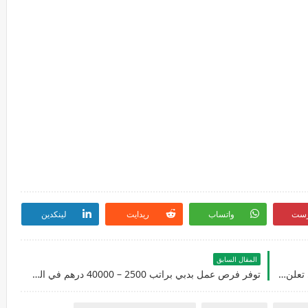
رست
واتساب
ريدايت
لينكدين
المقال السابق
وظائف شاغرة في جهة حكومية اتحادية في أبوظبي تعلن عن توفر وظائف شاغرة في عدة تخصصات
توفر فرص عمل بدبي براتب 2500 – 40000 درهم في العديد من التخصصات