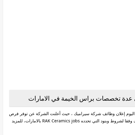
دة تخصصات براس الخيمة في الامارات
ليوم إعلان وظائف شركة سيراميك ، حيث أعلنت الشركة عن توفر فرص
عمل في العديد من التخصصات في راس الخيمة، وذلك وفقا لشروط وبنود التي تحدده RAK Ceramics jobs بالامارات، للمزيد