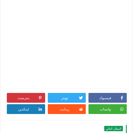
فيسبوك
تويتر
بنترست
واتساب
ريدايت
لينكدين
المقال التالي