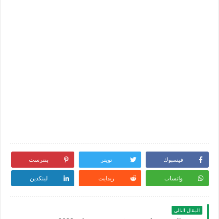
فيسبوك
تويتر
بنترست
واتساب
ريدايت
لينكدين
المقال التالي