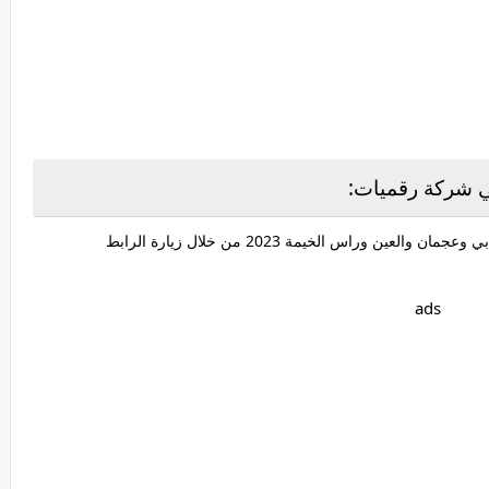
ي شركة رقميات:
يمكنك التقديم الي وظائف شركة رقميات بأبوظبي ودبي وعجمان والعين وراس الخيمة 2023 من خلال زيارة الرابط
ads